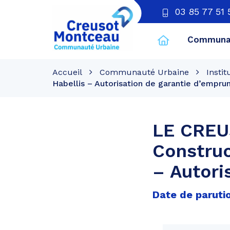
03 85 77 51 
Communau
CU
Creusot
Accueil
Communauté Urbaine
Instit
Montceau
Habellis – Autorisation de garantie d’empru
LE CREU
Construc
– Autori
Date de parutio