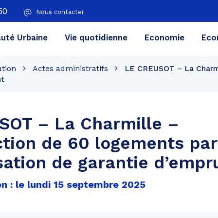
50
Nous contacter
té Urbaine
Vie quotidienne
Economie
Eco
ution
Actes administratifs
LE CREUSOT – La Charmi
nt
SOT – La Charmille –
tion de 60 logements par
sation de garantie d’empr
n : le lundi 15 septembre 2025