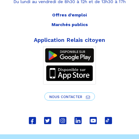
Du lundi au vendredi de 8h30 à 12h et de 13h30 à 17h
Offres d’emploi
Marchés publics
Application Relais citoyen
NOUS CONTACTER
Lien
Lien
Lien
Lien
Lien
Lien
vers
vers
vers
vers
vers
vers
le
le
le
le
la
le