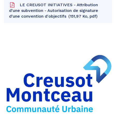
LE CREUSOT INITIATIVES - Attribution
d'une subvention - Autorisation de signature
d'une convention d'objectifs
151,97 Ko, pdf
Partager
sur
Partager
Facebook
sur
Partager
Twitter
par
e-
mail