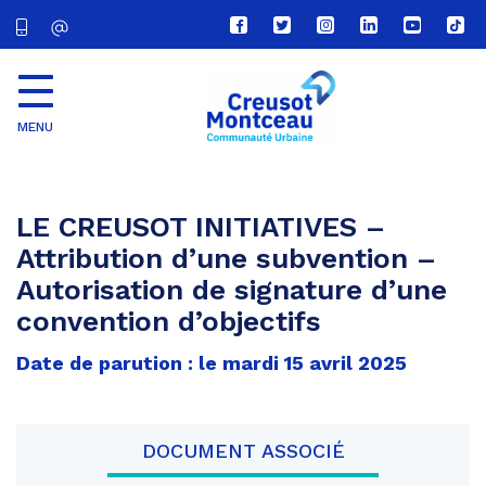
Lien
Lien
Lien
Lien
Lien
Lien
vers
vers
vers
vers
vers
vers
le
le
le
le
la
le
compte
compte
compte
compte
chaîne
com
Facebook
Twitter
Instagram
Linkedin
Youtube
tikt
MENU
CU
Creusot
Montceau
LE CREUSOT INITIATIVES –
Attribution d’une subvention –
Autorisation de signature d’une
convention d’objectifs
Date de parution : le mardi 15 avril 2025
DOCUMENT ASSOCIÉ