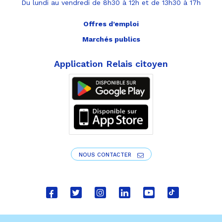
Du lundi au vendredi de 8h30 à 12h et de 13h30 à 17h
Offres d’emploi
Marchés publics
Application Relais citoyen
NOUS CONTACTER
Lien
Lien
Lien
Lien
Lien
Lien
vers
vers
vers
vers
vers
vers
le
le
le
le
la
le