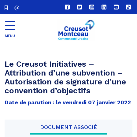
Lien
Lien
Lien
Lien
Lien
Lien
vers
vers
vers
vers
vers
vers
le
le
le
le
la
le
compte
compte
compte
compte
chaîne
com
Facebook
Twitter
Instagram
Linkedin
Youtube
tikt
MENU
CU
Creusot
Montceau
Le Creusot Initiatives –
Attribution d’une subvention –
Autorisation de signature d’une
convention d’objectifs
Date de parution : le vendredi 07 janvier 2022
DOCUMENT ASSOCIÉ