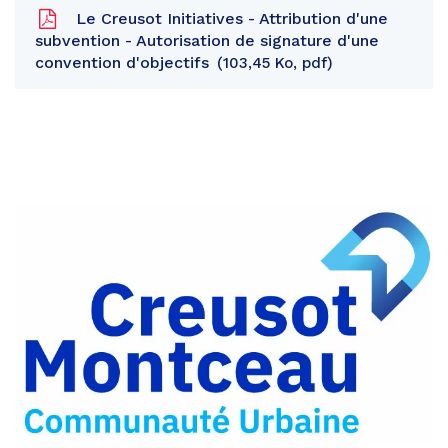
Le Creusot Initiatives - Attribution d'une
subvention - Autorisation de signature d'une
convention d'objectifs
103,45 Ko, pdf
Partager
sur
Partager
Facebook
sur
Partager
Twitter
par
e-
mail