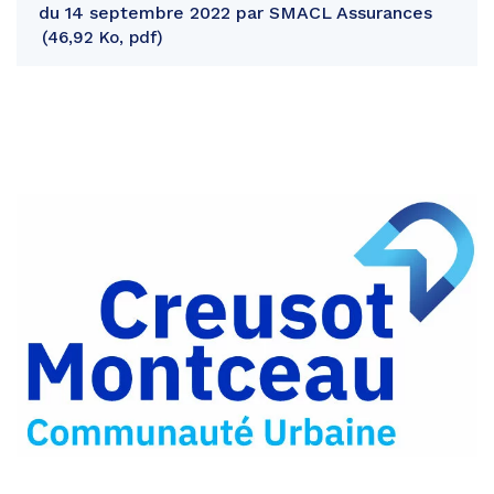
du 14 septembre 2022 par SMACL Assurances
46,92 Ko, pdf
Partager
sur
Partager
Facebook
sur
Partager
Twitter
par
e-
mail