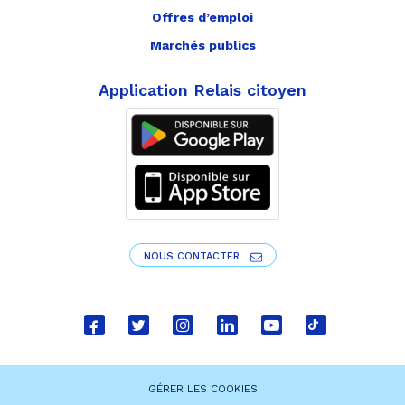
Offres d’emploi
Marchés publics
Application Relais citoyen
NOUS CONTACTER
Lien
Lien
Lien
Lien
Lien
Lien
vers
vers
vers
vers
vers
vers
le
le
le
le
la
le
GÉRER LES COOKIES
compte
compte
compte
compte
chaîne
compte