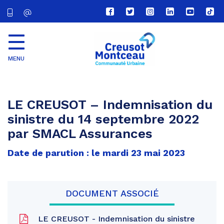
Lien
Lien
Lien
Lien
Lien
Lien
vers
vers
vers
vers
vers
vers
le
le
le
le
la
le
compte
compte
compte
compte
chaîne
com
Facebook
Twitter
Instagram
Linkedin
Youtube
tikt
MENU
CU
Creusot
Montceau
LE CREUSOT – Indemnisation du
sinistre du 14 septembre 2022
par SMACL Assurances
Date de parution : le mardi 23 mai 2023
DOCUMENT ASSOCIÉ
LE CREUSOT - Indemnisation du sinistre