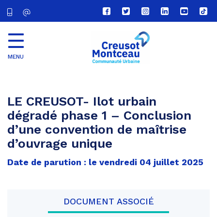
Lien
Lien
Lien
Lien
Lien
Lien
vers
vers
vers
vers
vers
vers
le
le
le
le
la
le
compte
compte
compte
compte
chaîne
com
Facebook
Twitter
Instagram
Linkedin
Youtube
tikt
MENU
CU
Creusot
Montceau
LE CREUSOT- Ilot urbain
dégradé phase 1 – Conclusion
d’une convention de maîtrise
d’ouvrage unique
Date de parution : le vendredi 04 juillet 2025
DOCUMENT ASSOCIÉ