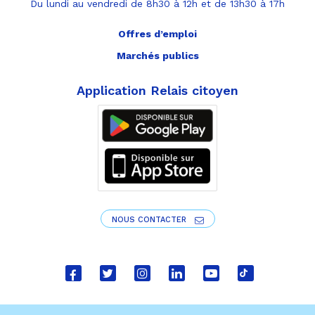
Du lundi au vendredi de 8h30 à 12h et de 13h30 à 17h
Offres d’emploi
Marchés publics
Application Relais citoyen
NOUS CONTACTER
Lien
Lien
Lien
Lien
Lien
Lien
vers
vers
vers
vers
vers
vers
le
le
le
le
la
le