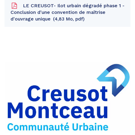
LE CREUSOT- Ilot urbain dégradé phase 1 -
Conclusion d'une convention de maîtrise
d'ouvrage unique
4,83 Mo, pdf
Partager
sur
Partager
Facebook
sur
Partager
Twitter
par
e-
mail