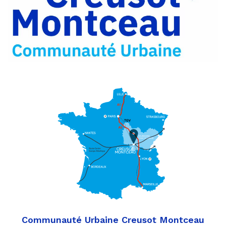
Partager
Twitter
par
e-
mail
Communauté Urbaine Creusot Montceau