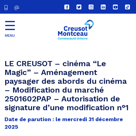
Lien
Lien
Lien
Lien
Lien
Lien
vers
vers
vers
vers
vers
vers
le
le
le
le
la
le
compte
compte
compte
compte
chaîne
com
Facebook
Twitter
Instagram
Linkedin
Youtube
tikt
MENU
CU
Creusot
Montceau
LE CREUSOT – cinéma “Le
Magic” – Aménagement
paysager des abords du cinéma
– Modification du marché
2501602PAP – Autorisation de
signature d’une modification n°1
Date de parution : le mercredi 31 décembre
2025