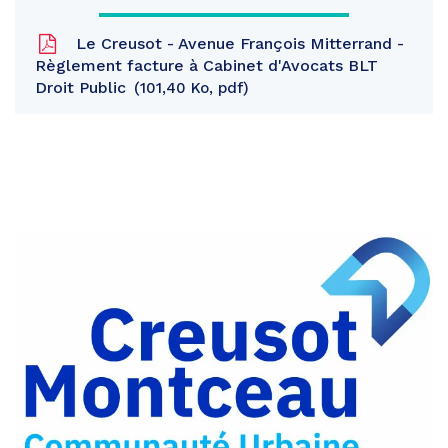
Le Creusot - Avenue François Mitterrand -
Règlement facture à Cabinet d'Avocats BLT
Droit Public
101,40 Ko, pdf
Partager
sur
Partager
Facebook
sur
Partager
Twitter
par
e-
mail