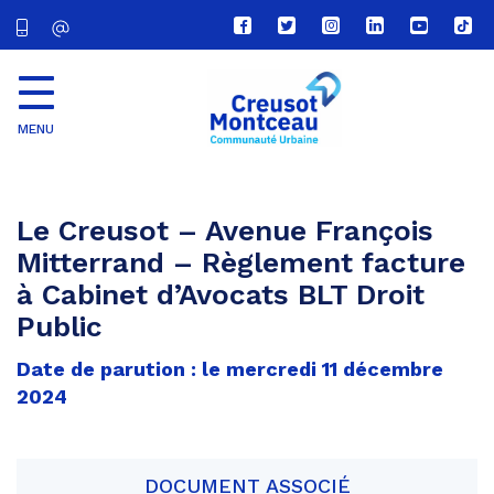
Lien
Lien
Lien
Lien
Lien
Lien
vers
vers
vers
vers
vers
vers
le
le
le
le
la
le
compte
compte
compte
compte
chaîne
com
Facebook
Twitter
Instagram
Linkedin
Youtube
tikt
MENU
CU
Creusot
Montceau
Le Creusot – Avenue François
Mitterrand – Règlement facture
à Cabinet d’Avocats BLT Droit
Public
Date de parution : le mercredi 11 décembre
2024
DOCUMENT ASSOCIÉ