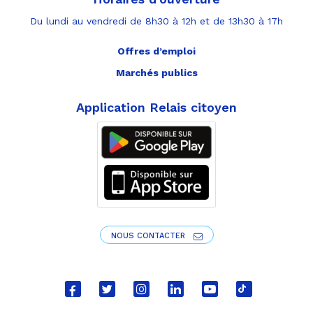
Du lundi au vendredi de 8h30 à 12h et de 13h30 à 17h
Offres d’emploi
Marchés publics
Application Relais citoyen
NOUS CONTACTER
Lien
Lien
Lien
Lien
Lien
Lien
vers
vers
vers
vers
vers
vers