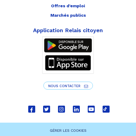
Offres d’emploi
Marchés publics
Application Relais citoyen
NOUS CONTACTER
Lien
Lien
Lien
Lien
Lien
Lien
vers
vers
vers
vers
vers
vers
le
le
le
le
la
le
GÉRER LES COOKIES
compte
compte
compte
compte
chaîne
compte