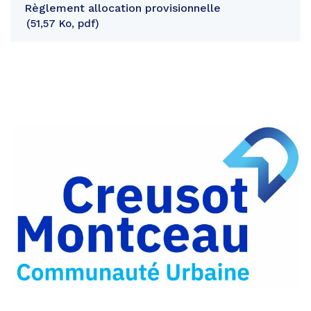
Règlement allocation provisionnelle
51,57 Ko, pdf
Partager
sur
Partager
Facebook
sur
Partager
Twitter
par
e-
mail