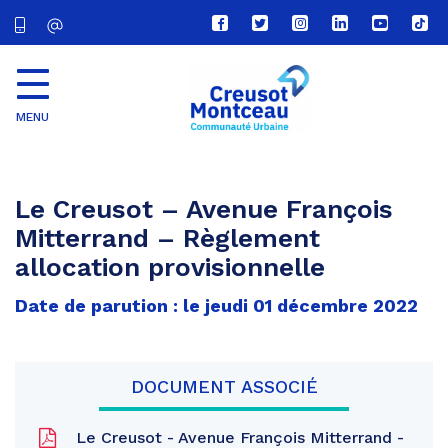
Lien
Lien
Lien
Lien
Lien
Lien
vers
vers
vers
vers
vers
vers
le
le
le
le
la
le
compte
compte
compte
compte
chaîne
com
Facebook
Twitter
Instagram
Linkedin
Youtube
tikt
MENU
CU
Creusot
Montceau
Le Creusot – Avenue François
Mitterrand – Règlement
allocation provisionnelle
Date de parution : le jeudi 01 décembre 2022
DOCUMENT ASSOCIÉ
Le Creusot - Avenue François Mitterrand -