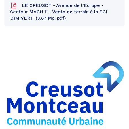
LE CREUSOT - Avenue de l'Europe -
Secteur MACH II - Vente de terrain à la SCI
DIMIVERT
3,87 Mo, pdf
Partager
sur
Partager
Facebook
sur
Partager
Twitter
par
e-
mail