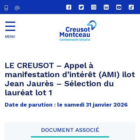
Lien
Lien
Lien
Lien
Lien
Lien
vers
vers
vers
vers
vers
vers
le
le
le
le
la
le
compte
compte
compte
compte
chaîne
com
Facebook
Twitter
Instagram
Linkedin
Youtube
tikt
MENU
CU
Creusot
Montceau
LE CREUSOT – Appel à
manifestation d’intérêt (AMI) ilot
Jean Jaurès – Sélection du
lauréat lot 1
Date de parution : le samedi 31 janvier 2026
DOCUMENT ASSOCIÉ