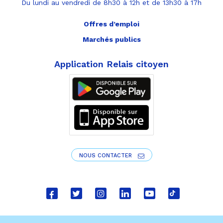
Du lundi au vendredi de 8h30 à 12h et de 13h30 à 17h
Offres d’emploi
Marchés publics
Application Relais citoyen
NOUS CONTACTER
Lien
Lien
Lien
Lien
Lien
Lien
vers
vers
vers
vers
vers
vers
le
le
le
le
la
le