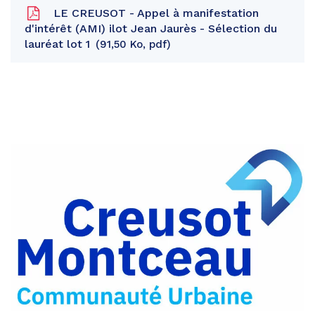
LE CREUSOT - Appel à manifestation
d'intérêt (AMI) ilot Jean Jaurès - Sélection du
lauréat lot 1
91,50 Ko, pdf
Partager
sur
Partager
Facebook
sur
Partager
Twitter
par
e-
mail