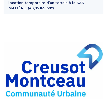
location temporaire d'un terrain à la SAS
MATIÈRE
48,35 Ko, pdf
Partager
sur
Partager
Facebook
sur
Partager
Twitter
par
e-
mail