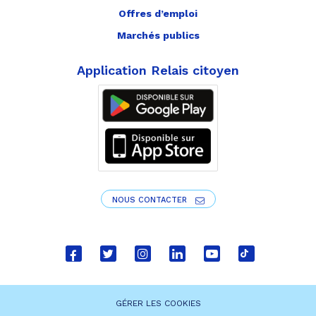
Offres d’emploi
Marchés publics
Application Relais citoyen
NOUS CONTACTER
Lien
Lien
Lien
Lien
Lien
Lien
vers
vers
vers
vers
vers
vers
le
le
le
le
la
le
GÉRER LES COOKIES
compte
compte
compte
compte
chaîne
compte