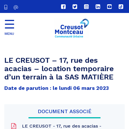
Lien
Lien
Lien
Lien
Lien
Lien
vers
vers
vers
vers
vers
vers
le
le
le
le
la
le
compte
compte
compte
compte
chaîne
com
Facebook
Twitter
Instagram
Linkedin
Youtube
tikt
MENU
CU
Creusot
Montceau
LE CREUSOT – 17, rue des
acacias – location temporaire
d’un terrain à la SAS MATIÈRE
Date de parution : le lundi 06 mars 2023
DOCUMENT ASSOCIÉ
LE CREUSOT - 17, rue des acacias -