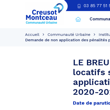
03 85 77 51 
Communau
CU
Creusot
Accueil
Communauté Urbaine
Instit
Montceau
Demande de non application des pénalités 
LE BREU
locatifs
applicat
2020-20
Date de parutio