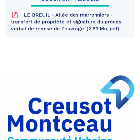
LE BREUIL - Allée des marronniers -
transfert de propriété et signature du procès-
verbal de remise de l'ouvrage
2,83 Mo, pdf
Partager
sur
Partager
Facebook
sur
Partager
Twitter
par
e-
mail