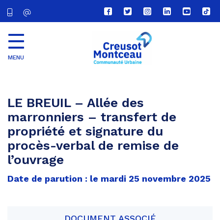
Lien
Lien
Lien
Lien
Lien
Lien
vers
vers
vers
vers
vers
vers
le
le
le
le
la
le
compte
compte
compte
compte
chaîne
com
Facebook
Twitter
Instagram
Linkedin
Youtube
tikt
MENU
CU
Creusot
Montceau
LE BREUIL – Allée des
marronniers – transfert de
propriété et signature du
procès-verbal de remise de
l’ouvrage
Date de parution : le mardi 25 novembre 2025
DOCUMENT ASSOCIÉ