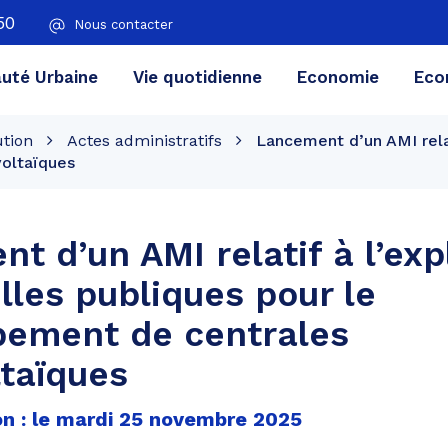
50
Nous contacter
té Urbaine
Vie quotidienne
Economie
Eco
ution
Actes administratifs
Lancement d’un AMI relat
oltaïques
t d’un AMI relatif à l’exp
lles publiques pour le
pement de centrales
taïques
on : le mardi 25 novembre 2025