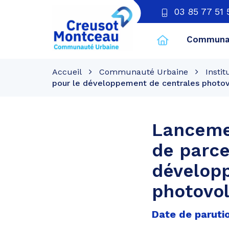
03 85 77 51 
Communau
CU
Creusot
Accueil
Communauté Urbaine
Instit
Montceau
pour le développement de centrales photov
Lancemen
de parce
dévelop
photovol
Date de paruti