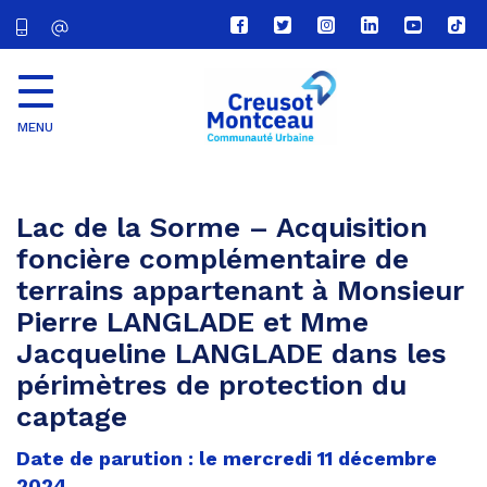
Lien
Lien
Lien
Lien
Lien
Lien
vers
vers
vers
vers
vers
vers
le
le
le
le
la
le
compte
compte
compte
compte
chaîne
com
Facebook
Twitter
Instagram
Linkedin
Youtube
tikt
MENU
CU
Creusot
Montceau
Lac de la Sorme – Acquisition
foncière complémentaire de
terrains appartenant à Monsieur
Pierre LANGLADE et Mme
Jacqueline LANGLADE dans les
périmètres de protection du
captage
Date de parution : le mercredi 11 décembre
2024