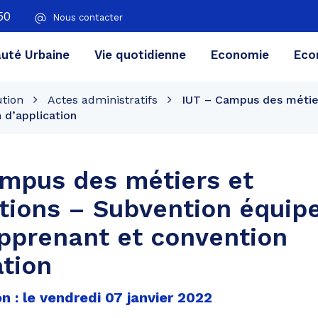
50
Nous contacter
té Urbaine
Vie quotidienne
Economie
Eco
ution
Actes administratifs
IUT – Campus des métier
 d’application
mpus des métiers et
ations – Subvention équi
apprenant et convention
ation
n : le vendredi 07 janvier 2022