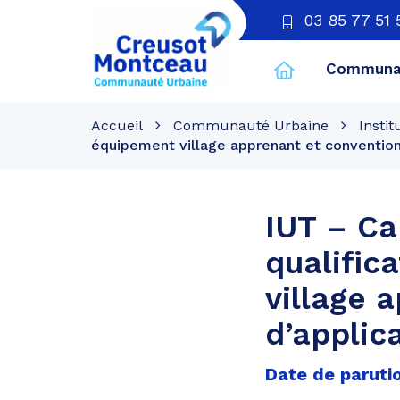
03 85 77 51 
Communau
CU
Creusot
Accueil
Communauté Urbaine
Instit
Montceau
équipement village apprenant et convention
IUT – Ca
qualific
village 
d’applic
Date de parutio