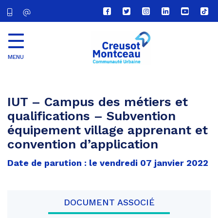
Lien
Lien
Lien
Lien
Lien
Lien
vers
vers
vers
vers
vers
vers
le
le
le
le
la
le
compte
compte
compte
compte
chaîne
com
Facebook
Twitter
Instagram
Linkedin
Youtube
tikt
MENU
CU
Creusot
Montceau
IUT – Campus des métiers et
qualifications – Subvention
équipement village apprenant et
convention d’application
Date de parution : le vendredi 07 janvier 2022
DOCUMENT ASSOCIÉ