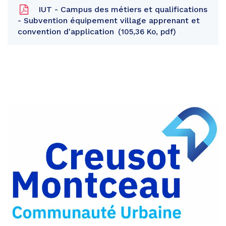
IUT - Campus des métiers et qualifications
- Subvention équipement village apprenant et
convention d'application
105,36 Ko, pdf
Partager
sur
Partager
Facebook
sur
Partager
Twitter
par
e-
mail