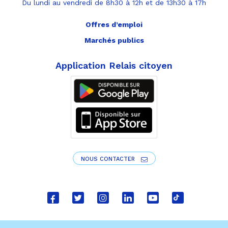
Du lundi au vendredi de 8h30 à 12h et de 13h30 à 17h
Offres d’emploi
Marchés publics
Application Relais citoyen
NOUS CONTACTER
Lien
Lien
Lien
Lien
Lien
Lien
vers
vers
vers
vers
vers
vers
le
le
le
le
la
le