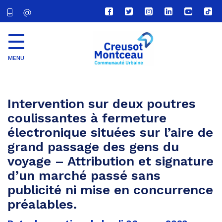
Lien
Lien
Lien
Lien
Lien
Lien
vers
vers
vers
vers
vers
vers
le
le
le
le
la
le
compte
compte
compte
compte
chaîne
com
Facebook
Twitter
Instagram
Linkedin
Youtube
tikt
MENU
CU
Creusot
Montceau
Intervention sur deux poutres
coulissantes à fermeture
électronique situées sur l’aire de
grand passage des gens du
voyage – Attribution et signature
d’un marché passé sans
publicité ni mise en concurrence
préalables.