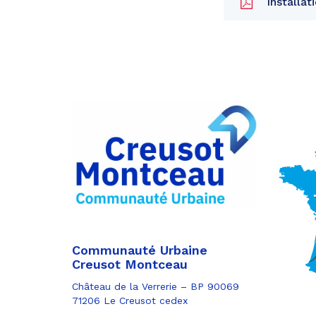
Installat
Partager
sur
Partager
Facebook
sur
Partager
Twitter
par
e-
mail
Communauté Urbaine
Creusot Montceau
Château de la Verrerie – BP 90069
71206 Le Creusot cedex