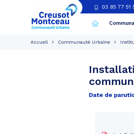
03 85 77 51 
Communau
CU
Creusot
Accueil
Communauté Urbaine
Instit
Montceau
Installa
communa
Date de parutio