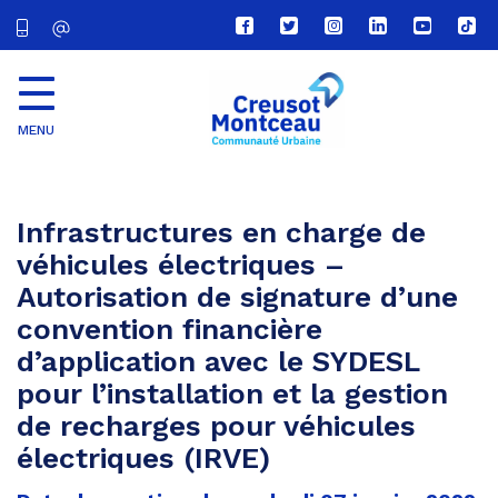
Lien
Lien
Lien
Lien
Lien
Lien
vers
vers
vers
vers
vers
vers
le
le
le
le
la
le
compte
compte
compte
compte
chaîne
com
Facebook
Twitter
Instagram
Linkedin
Youtube
tikt
MENU
CU
Creusot
Montceau
Infrastructures en charge de
véhicules électriques –
Autorisation de signature d’une
convention financière
d’application avec le SYDESL
pour l’installation et la gestion
de recharges pour véhicules
électriques (IRVE)