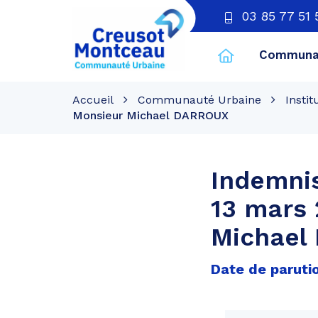
03 85 77 51 
Communau
CU
Creusot
Accueil
Communauté Urbaine
Instit
Montceau
Monsieur Michael DARROUX
Indemnis
13 mars
Michael
Date de parutio