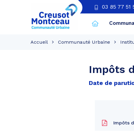
03 85 77 51 
Communau
CU
Creusot
Accueil
Communauté Urbaine
Instit
Montceau
Impôts d
Date de paruti
Impôts di