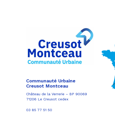
Partager
sur
Partager
Facebook
sur
Partager
Twitter
par
e-
mail
Communauté Urbaine
Creusot Montceau
Château de la Verrerie – BP 90069
71206 Le Creusot cedex
03 85 77 51 50