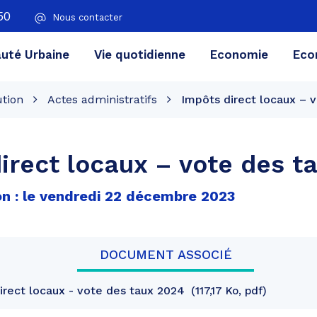
50
Nous contacter
té Urbaine
Vie quotidienne
Economie
Eco
ution
Actes administratifs
Impôts direct locaux – 
irect locaux – vote des t
on : le vendredi 22 décembre 2023
DOCUMENT ASSOCIÉ
rect locaux - vote des taux 2024
117,17 Ko, pdf