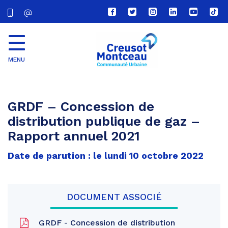
Lien
Lien
Lien
Lien
Lien
Lien
vers
vers
vers
vers
vers
vers
le
le
le
le
la
le
compte
compte
compte
compte
chaîne
com
Facebook
Twitter
Instagram
Linkedin
Youtube
tikt
MENU
CU
Creusot
Montceau
GRDF – Concession de
distribution publique de gaz –
Rapport annuel 2021
Date de parution : le lundi 10 octobre 2022
DOCUMENT ASSOCIÉ
GRDF - Concession de distribution