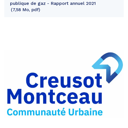
publique de gaz - Rapport annuel 2021
7,58 Mo, pdf
Partager
sur
Partager
Facebook
sur
Partager
Twitter
par
e-
mail