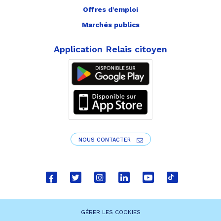
Offres d’emploi
Marchés publics
Application Relais citoyen
NOUS CONTACTER
Lien
Lien
Lien
Lien
Lien
Lien
vers
vers
vers
vers
vers
vers
le
le
le
le
la
le
GÉRER LES COOKIES
compte
compte
compte
compte
chaîne
compte