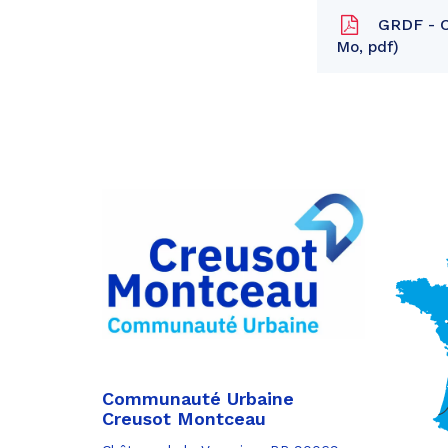
GRDF - Co
Mo, pdf
Partager
sur
Partager
Facebook
sur
Partager
Twitter
par
e-
mail
Communauté Urbaine
Creusot Montceau