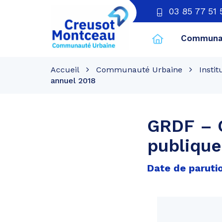
03 85 77 51 
Communau
CU
Creusot
Accueil
Communauté Urbaine
Instit
Montceau
annuel 2018
GRDF – C
publique
Date de parutio