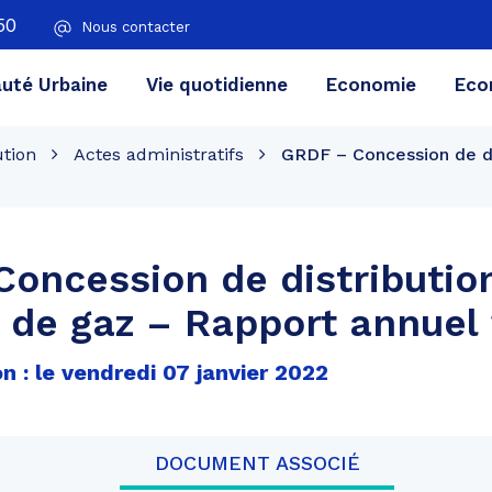
50
Nous contacter
té Urbaine
Vie quotidienne
Economie
Eco
ution
Actes administratifs
GRDF – Concession de di
oncession de distributio
 de gaz – Rapport annuel
n : le vendredi 07 janvier 2022
DOCUMENT ASSOCIÉ