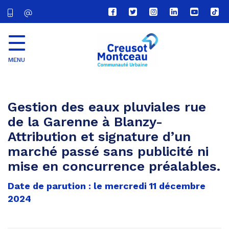
Lien
Lien
Lien
Lien
Lien
Lien
vers
vers
vers
vers
vers
vers
le
le
le
le
la
le
compte
compte
compte
compte
chaîne
com
Facebook
Twitter
Instagram
Linkedin
Youtube
tikt
MENU
CU
Creusot
Montceau
Gestion des eaux pluviales rue
de la Garenne à Blanzy-
Attribution et signature d’un
marché passé sans publicité ni
mise en concurrence préalables.
Date de parution : le mercredi 11 décembre
2024