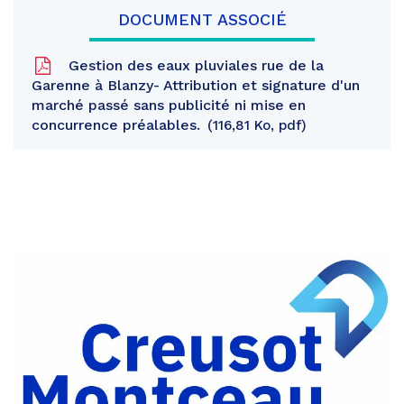
DOCUMENT ASSOCIÉ
Gestion des eaux pluviales rue de la
Garenne à Blanzy- Attribution et signature d'un
marché passé sans publicité ni mise en
concurrence préalables.
116,81 Ko, pdf
Partager
sur
Partager
Facebook
sur
Partager
Twitter
par