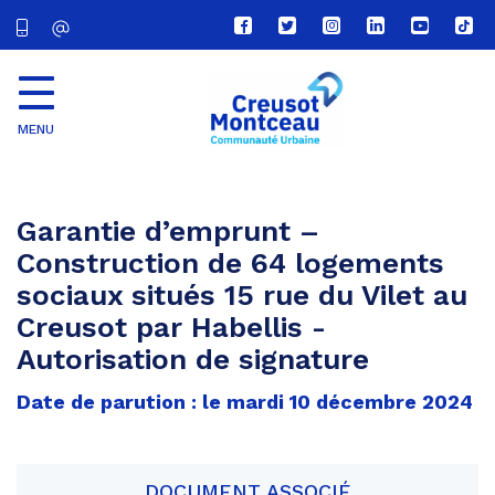
Lien
Lien
Lien
Lien
Lien
Lien
vers
vers
vers
vers
vers
vers
le
le
le
le
la
le
compte
compte
compte
compte
chaîne
com
Facebook
Twitter
Instagram
Linkedin
Youtube
tikt
MENU
CU
Creusot
Montceau
Garantie d’emprunt –
Construction de 64 logements
sociaux situés 15 rue du Vilet au
Creusot par Habellis -
Autorisation de signature
Date de parution : le mardi 10 décembre 2024
DOCUMENT ASSOCIÉ