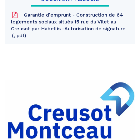
Garantie d'emprunt - Construction de 64
logements sociaux situés 15 rue du Vilet au
Creusot par Habellis -Autorisation de signature
, pdf
Partager
sur
Partager
Facebook
sur
Partager
Twitter
par
e-