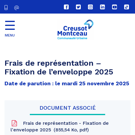
Lien
Lien
Lien
Lien
Lien
Lien
vers
vers
vers
vers
vers
vers
le
le
le
le
la
le
compte
compte
compte
compte
chaîne
com
Facebook
Twitter
Instagram
Linkedin
Youtube
tikt
MENU
CU
Creusot
Montceau
Frais de représentation –
Fixation de l’enveloppe 2025
Date de parution : le mardi 25 novembre 2025
DOCUMENT ASSOCIÉ
Frais de représentation - Fixation de
l'enveloppe 2025
855,54 Ko, pdf