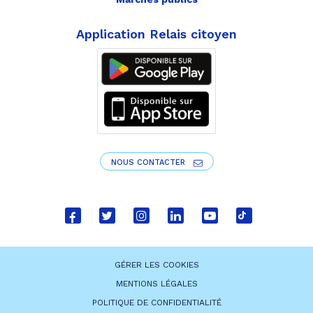
Application Relais citoyen
NOUS CONTACTER
Lien
Lien
Lien
Lien
Lien
Lien
vers
vers
vers
vers
vers
vers
le
le
le
le
la
le
GÉRER LES COOKIES
compte
compte
compte
compte
chaîne
compte
MENTIONS LÉGALES
Facebook
Twitter
Instagram
Linkedin
Youtube
tiktok
POLITIQUE DE CONFIDENTIALITÉ