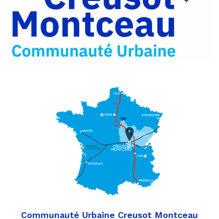
Partager
Twitter
par
e-
mail
Communauté Urbaine Creusot Montceau