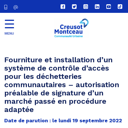
Lien
Lien
Lien
Lien
Lien
Lien
vers
vers
vers
vers
vers
vers
le
le
le
le
la
le
compte
compte
compte
compte
chaîne
com
Facebook
Twitter
Instagram
Linkedin
Youtube
tikt
MENU
CU
Creusot
Montceau
Fourniture et installation d’un
système de contrôle d’accès
pour les déchetteries
communautaires – autorisation
préalable de signature d’un
marché passé en procédure
adaptée
Date de parution : le lundi 19 septembre 2022