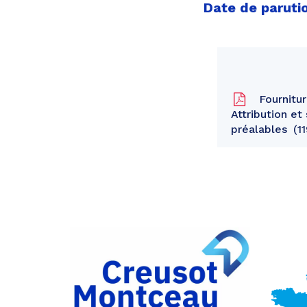
Date de paruti
Fournitur
Attribution et
préalables
1
Partager
sur
Partager
Facebook
sur