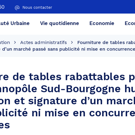
50
Nous contacter
té Urbaine
Vie quotidienne
Economie
Eco
ution
Actes administratifs
Fourniture de tables rab
 d’un marché passé sans publicité ni mise en concurrenc
re de tables rabattables p
chnopôle Sud-Bourgogne h
ion et signature d’un mar
licité ni mise en concurr
es