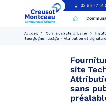
03 85 77 51 
Communau
CU
Creusot
Accueil
Communauté Urbaine
Instit
Montceau
Bourgogne hub&go – Attribution et signature
Fournitu
site Te
Attribut
sans pub
préalabl