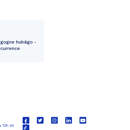
urgogne hub&go -
ncurrence
Lien
Lien
Lien
Lien
Lien
 12h et