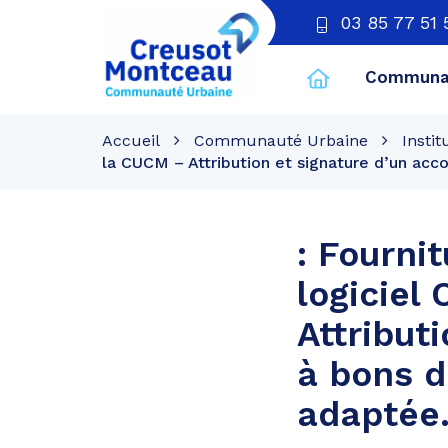
03 85 77 51 
Communau
CU
Creusot
Accueil
Communauté Urbaine
Instit
Montceau
la CUCM – Attribution et signature d’un a
: Fourni
logicie
Attribut
à bons 
adaptée