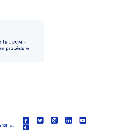
e la CUCM -
 en procédure
Lien
Lien
Lien
Lien
Lien
 12h et