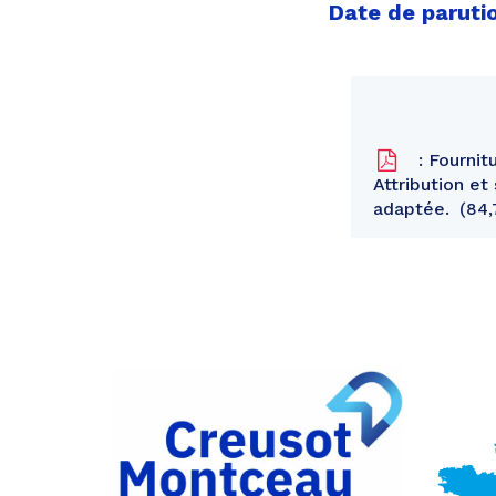
Date de parutio
: Fourni
Attribution e
adaptée.
84,
Partager
sur
Partager
Facebook
sur