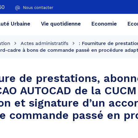
50
Nous contacter
té Urbaine
Vie quotidienne
Economie
Eco
ution
Actes administratifs
: Fourniture de prestat
ccord-cadre à bons de commande passé en procédure adap
ture de prestations, abon
l CAO AUTOCAD de la CUCM
ion et signature d’un acco
de commande passé en pr
.