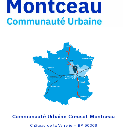
par
e-
mail
Communauté Urbaine Creusot Montceau
Château de la Verrerie – BP 90069