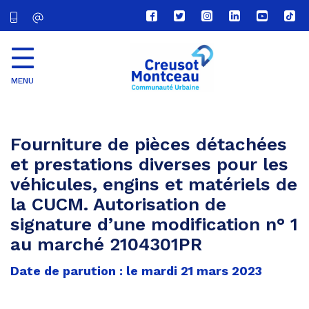
Lien
Lien
Lien
Lien
Lien
Lien
vers
vers
vers
vers
vers
vers
le
le
le
le
la
le
compte
compte
compte
compte
chaîne
com
Facebook
Twitter
Instagram
Linkedin
Youtube
tikt
MENU
CU
Creusot
Montceau
Fourniture de pièces détachées
et prestations diverses pour les
véhicules, engins et matériels de
la CUCM. Autorisation de
signature d’une modification n° 1
au marché 2104301PR
Date de parution : le mardi 21 mars 2023