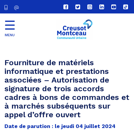
Lien
Lien
Lien
Lien
Lien
Lien
vers
vers
vers
vers
vers
vers
le
le
le
le
la
le
compte
compte
compte
compte
chaîne
com
Facebook
Twitter
Instagram
Linkedin
Youtube
tikt
MENU
CU
Creusot
Montceau
Fourniture de matériels
informatique et prestations
associées – Autorisation de
signature de trois accords
cadres à bons de commandes et
à marchés subséquents sur
appel d’offre ouvert
Date de parution : le jeudi 04 juillet 2024