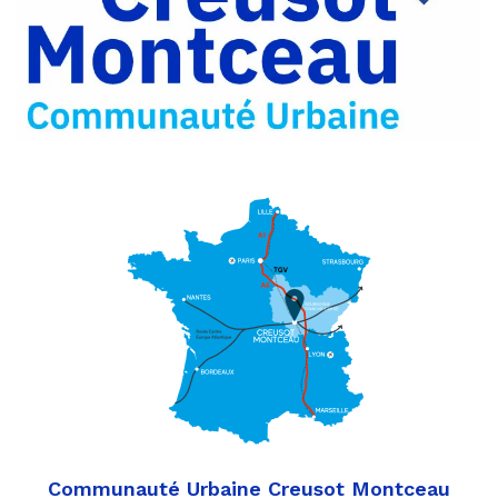
Partager
Twitter
par
e-
mail
Communauté Urbaine Creusot Montceau