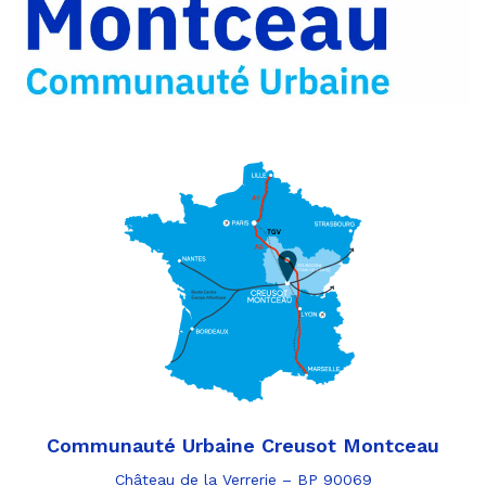
par
e-
mail
Communauté Urbaine Creusot Montceau
Château de la Verrerie – BP 90069