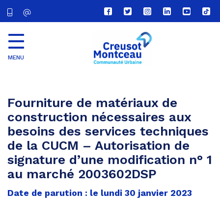
Lien
Lien
Lien
Lien
Lien
Lien
vers
vers
vers
vers
vers
vers
le
le
le
le
la
le
compte
compte
compte
compte
chaîne
com
Facebook
Twitter
Instagram
Linkedin
Youtube
tikt
MENU
CU
Creusot
Montceau
Fourniture de matériaux de
construction nécessaires aux
besoins des services techniques
de la CUCM – Autorisation de
signature d’une modification n° 1
au marché 2003602DSP
Date de parution : le lundi 30 janvier 2023