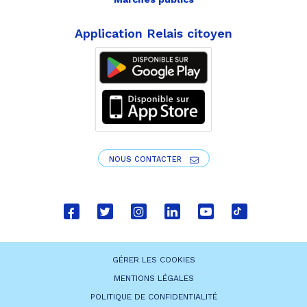
Application Relais citoyen
NOUS CONTACTER
Lien
Lien
Lien
Lien
Lien
Lien
vers
vers
vers
vers
vers
vers
le
le
le
le
la
le
GÉRER LES COOKIES
compte
compte
compte
compte
chaîne
compte
MENTIONS LÉGALES
Facebook
Twitter
Instagram
Linkedin
Youtube
tiktok
POLITIQUE DE CONFIDENTIALITÉ