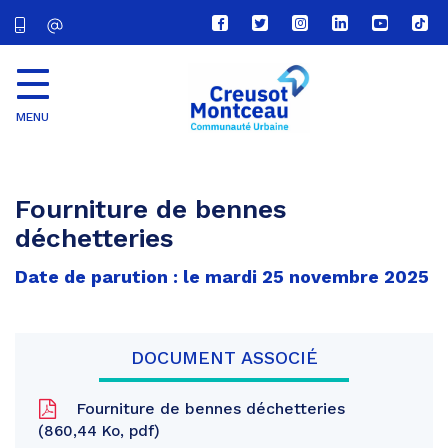
Lien
Lien
Lien
Lien
Lien
Lien
vers
vers
vers
vers
vers
vers
le
le
le
le
la
le
compte
compte
compte
compte
chaîne
com
Facebook
Twitter
Instagram
Linkedin
Youtube
tikt
MENU
CU
Creusot
Montceau
Fourniture de bennes
déchetteries
Date de parution : le mardi 25 novembre 2025
DOCUMENT ASSOCIÉ
Fourniture de bennes déchetteries
860,44 Ko, pdf