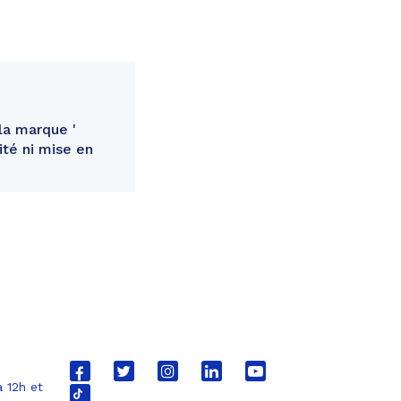
 la marque '
ité ni mise en
Lien
Lien
Lien
Lien
Lien
 12h et