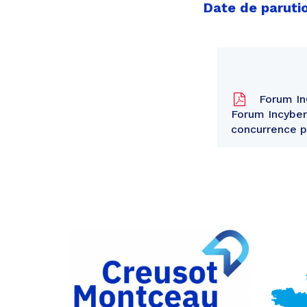
Date de paruti
Forum InC
Forum Incyber 
concurrence 
Partager
sur
Partager
Facebook
sur