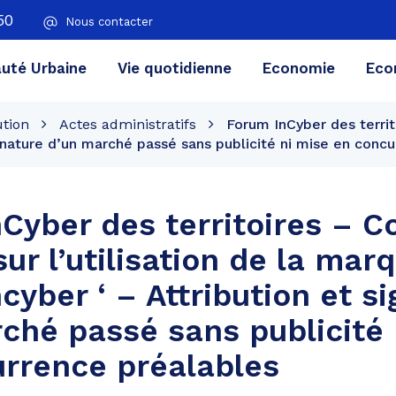
50
Nous contacter
té Urbaine
Vie quotidienne
Economie
Eco
ution
Actes administratifs
Forum InCyber des territo
ignature d’un marché passé sans publicité ni mise en conc
Cyber des territoires – C
ur l’utilisation de la marq
cyber ‘ – Attribution et s
ché passé sans publicité 
rrence préalables