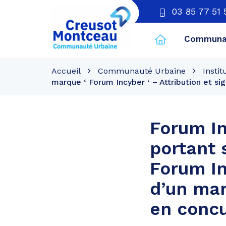
03 85 77 51 
Communau
CU
Creusot
Accueil
Communauté Urbaine
Instit
Montceau
marque ‘ Forum Incyber ‘ – Attribution et s
Forum In
portant s
Forum In
d’un mar
en concu