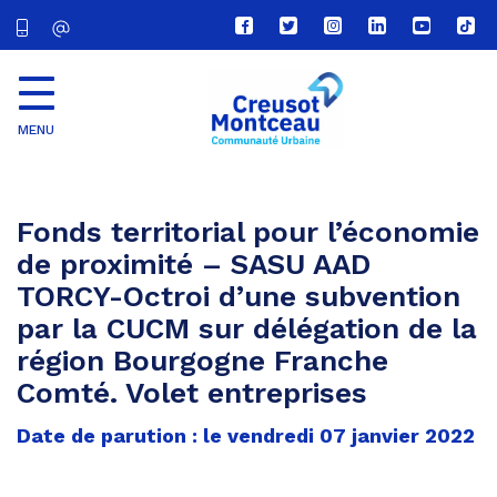
Lien
Lien
Lien
Lien
Lien
Lien
vers
vers
vers
vers
vers
vers
le
le
le
le
la
le
compte
compte
compte
compte
chaîne
com
Facebook
Twitter
Instagram
Linkedin
Youtube
tikt
MENU
CU
Creusot
Montceau
Fonds territorial pour l’économie
de proximité – SASU AAD
TORCY-Octroi d’une subvention
par la CUCM sur délégation de la
région Bourgogne Franche
Comté. Volet entreprises
Date de parution : le vendredi 07 janvier 2022