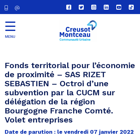
Lien
Lien
Lien
Lien
Lien
Lien
vers
vers
vers
vers
vers
vers
le
le
le
le
la
le
compte
compte
compte
compte
chaîne
com
Facebook
Twitter
Instagram
Linkedin
Youtube
tikt
MENU
CU
Creusot
Montceau
Fonds territorial pour l’économie
de proximité – SAS RIZET
SEBASTIEN – Octroi d’une
subvention par la CUCM sur
délégation de la région
Bourgogne Franche Comté.
Volet entreprises
Date de parution : le vendredi 07 janvier 2022