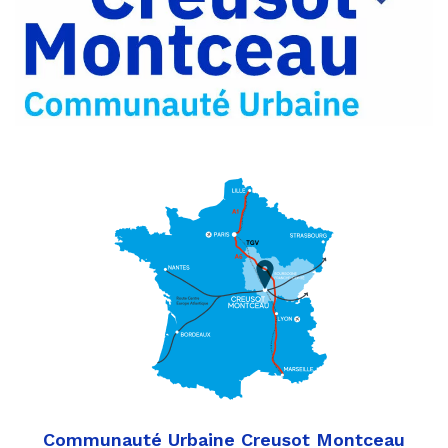
Partager
Twitter
par
e-
mail
Communauté Urbaine Creusot Montceau