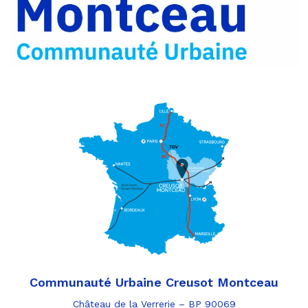
par
e-
mail
Communauté Urbaine Creusot Montceau
Château de la Verrerie – BP 90069