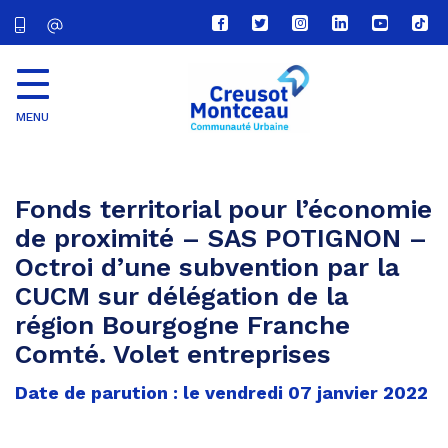
Lien
Lien
Lien
Lien
Lien
Lien
vers
vers
vers
vers
vers
vers
le
le
le
le
la
le
compte
compte
compte
compte
chaîne
com
Facebook
Twitter
Instagram
Linkedin
Youtube
tikt
MENU
CU
Creusot
Montceau
Fonds territorial pour l’économie
de proximité – SAS POTIGNON –
Octroi d’une subvention par la
CUCM sur délégation de la
région Bourgogne Franche
Comté. Volet entreprises
Date de parution : le vendredi 07 janvier 2022