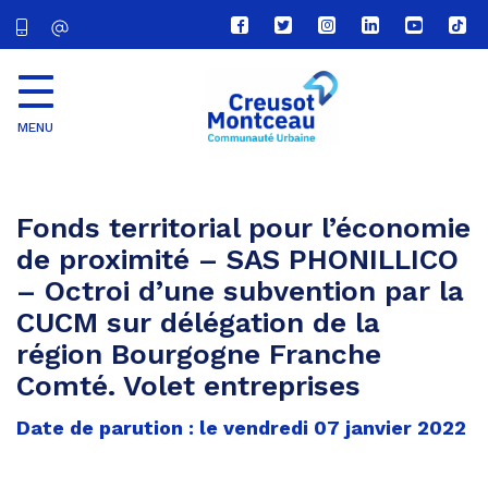
Lien
Lien
Lien
Lien
Lien
Lien
vers
vers
vers
vers
vers
vers
le
le
le
le
la
le
compte
compte
compte
compte
chaîne
com
Facebook
Twitter
Instagram
Linkedin
Youtube
tikt
MENU
CU
Creusot
Montceau
Fonds territorial pour l’économie
de proximité – SAS PHONILLICO
– Octroi d’une subvention par la
CUCM sur délégation de la
région Bourgogne Franche
Comté. Volet entreprises
Date de parution : le vendredi 07 janvier 2022