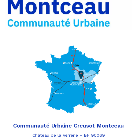
par
e-
mail
Communauté Urbaine Creusot Montceau
Château de la Verrerie – BP 90069