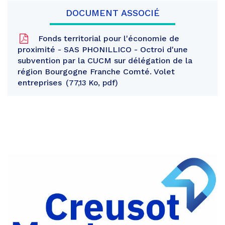
DOCUMENT ASSOCIÉ
Fonds territorial pour l'économie de
proximité - SAS PHONILLICO - Octroi d'une
subvention par la CUCM sur délégation de la
région Bourgogne Franche Comté. Volet
entreprises
77,13 Ko, pdf
Partager
sur
Partager
Facebook
sur
Partager
Twitter