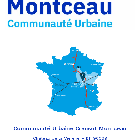
par
e-
mail
Communauté Urbaine Creusot Montceau
Château de la Verrerie – BP 90069