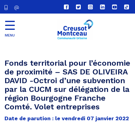
Lien
Lien
Lien
Lien
Lien
Lien
vers
vers
vers
vers
vers
vers
le
le
le
le
la
le
compte
compte
compte
compte
chaîne
com
Facebook
Twitter
Instagram
Linkedin
Youtube
tikt
MENU
CU
Creusot
Montceau
Fonds territorial pour l’économie
de proximité – SAS DE OLIVEIRA
DAVID -Octroi d’une subvention
par la CUCM sur délégation de la
région Bourgogne Franche
Comté. Volet entreprises
Date de parution : le vendredi 07 janvier 2022