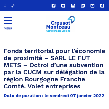
Lien
Lien
Lien
Lien
Lien
Lien
vers
vers
vers
vers
vers
vers
le
le
le
le
la
le
compte
compte
compte
compte
chaîne
com
Facebook
Twitter
Instagram
Linkedin
Youtube
tikt
MENU
CU
Creusot
Montceau
Fonds territorial pour l’économie
de proximité – SARL LE FUT
METS – Octroi d’une subvention
par la CUCM sur délégation de la
région Bourgogne Franche
Comté. Volet entreprises
Date de parution : le vendredi 07 janvier 2022