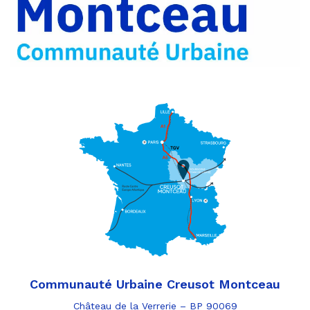
par
e-
mail
Communauté Urbaine Creusot Montceau
Château de la Verrerie – BP 90069