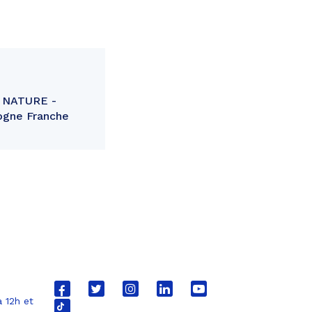
R NATURE -
gogne Franche
Lien
Lien
Lien
Lien
Lien
 12h et