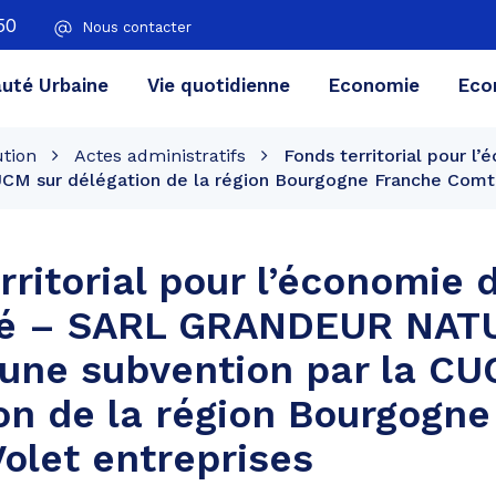
50
Nous contacter
té Urbaine
Vie quotidienne
Economie
Eco
ution
Actes administratifs
Fonds territorial pour
CM sur délégation de la région Bourgogne Franche Comté
rritorial pour l’économie 
té – SARL GRANDEUR NAT
’une subvention par la CU
on de la région Bourgogn
olet entreprises