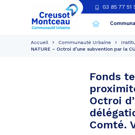
03 85 77 51 
Communau
CU
Creusot
Accueil
Communauté Urbaine
Instit
Montceau
NATURE – Octroi d’une subvention par la CU
Fonds te
proximi
Octroi d
délégati
Comté. V