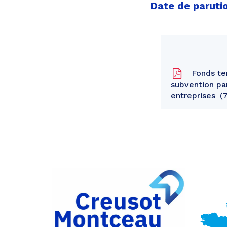
Date de parutio
Fonds ter
subvention pa
entreprises
7
Partager
sur
Partager
Facebook
sur