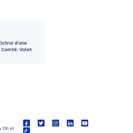
Octroi d'une
e Comté. Volet
Lien
Lien
Lien
Lien
Lien
 12h et