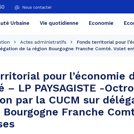
50
Nous contacter
té Urbaine
Vie quotidienne
Economie
Eco
ution
Actes administratifs
Fonds territorial pour 
légation de la région Bourgogne Franche Comté. Volet en
rritorial pour l’économie 
é – LP PAYSAGISTE -Octro
on par la CUCM sur délég
n Bourgogne Franche Comt
ses