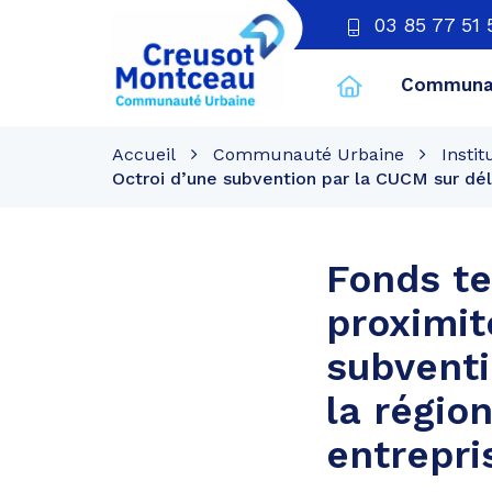
03 85 77 51 
Communau
CU
Creusot
Accueil
Communauté Urbaine
Instit
Montceau
Octroi d’une subvention par la CUCM sur dé
Fonds te
proximit
subventi
la régio
entrepri