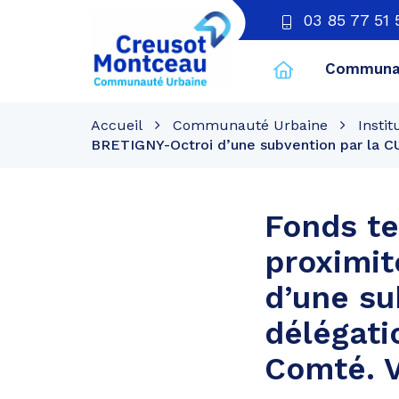
03 85 77 51 
Communau
CU
Creusot
Accueil
Communauté Urbaine
Instit
Montceau
BRETIGNY-Octroi d’une subvention par la C
Fonds te
proximi
d’une su
délégati
Comté. V