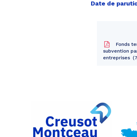
Date de parutio
Fonds ter
subvention pa
entreprises
7
Partager
sur
Partager
Facebook
sur