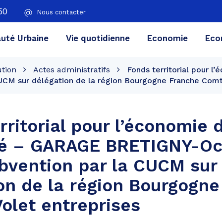
50
Nous contacter
té Urbaine
Vie quotidienne
Economie
Eco
ution
Actes administratifs
Fonds territorial pour 
UCM sur délégation de la région Bourgogne Franche Comté
rritorial pour l’économie 
té – GARAGE BRETIGNY-Oc
bvention par la CUCM sur
on de la région Bourgogn
olet entreprises