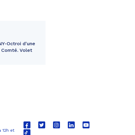
NY-Octroi d'une
e Comté. Volet
Lien
Lien
Lien
Lien
Lien
 12h et