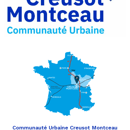
Partager
Twitter
par
e-
mail
Communauté Urbaine Creusot Montceau