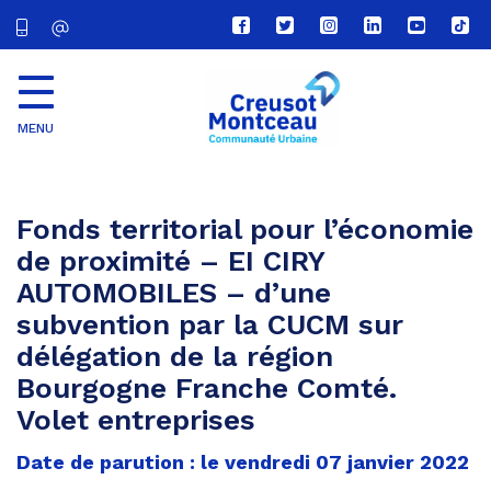
Lien
Lien
Lien
Lien
Lien
Lien
vers
vers
vers
vers
vers
vers
le
le
le
le
la
le
compte
compte
compte
compte
chaîne
com
Facebook
Twitter
Instagram
Linkedin
Youtube
tikt
MENU
CU
Creusot
Montceau
Fonds territorial pour l’économie
de proximité – EI CIRY
AUTOMOBILES – d’une
subvention par la CUCM sur
délégation de la région
Bourgogne Franche Comté.
Volet entreprises
Date de parution : le vendredi 07 janvier 2022