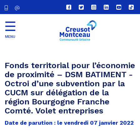
Lien
Lien
Lien
Lien
Lien
Lien
vers
vers
vers
vers
vers
vers
le
le
le
le
la
le
compte
compte
compte
compte
chaîne
com
Facebook
Twitter
Instagram
Linkedin
Youtube
tikt
MENU
CU
Creusot
Montceau
Fonds territorial pour l’économie
de proximité – DSM BATIMENT -
Octroi d’une subvention par la
CUCM sur délégation de la
région Bourgogne Franche
Comté. Volet entreprises
Date de parution : le vendredi 07 janvier 2022