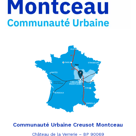
par
e-
mail
Communauté Urbaine Creusot Montceau
Château de la Verrerie – BP 90069