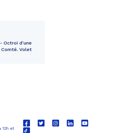
- Octroi d'une
e Comté. Volet
Lien
Lien
Lien
Lien
Lien
 12h et