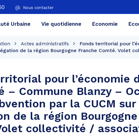
50
Nous contacter
té Urbaine
Vie quotidienne
Economie
Eco
ution
Actes administratifs
Fonds territorial pour 
égation de la région Bourgogne Franche Comté. Volet coll
rritorial pour l’économie 
té – Commune Blanzy – Oc
bvention par la CUCM sur
on de la région Bourgogn
olet collectivité / associa