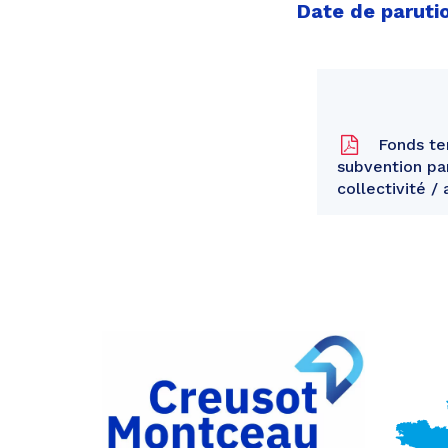
Date de parutio
Fonds ter
subvention pa
collectivité /
Partager
sur
Partager
Facebook
sur