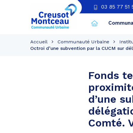
03 85 77 51 
Communau
CU
Creusot
Accueil
Communauté Urbaine
Instit
Montceau
Octroi d’une subvention par la CUCM sur dél
Fonds te
proximi
d’une su
délégati
Comté. V