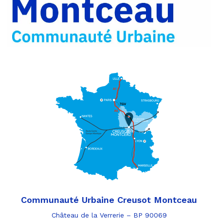
par
e-
mail
Communauté Urbaine Creusot Montceau
Château de la Verrerie – BP 90069