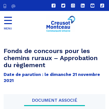
Lien
Lien
Lien
Lien
Lien
Lien
vers
vers
vers
vers
vers
vers
le
le
le
le
la
le
compte
compte
compte
compte
chaîne
com
Facebook
Twitter
Instagram
Linkedin
Youtube
tikt
MENU
CU
Creusot
Montceau
Fonds de concours pour les
chemins ruraux – Approbation
du règlement
Date de parution : le dimanche 21 novembre
2021
DOCUMENT ASSOCIÉ