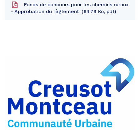
Fonds de concours pour les chemins ruraux
- Approbation du règlement
64,79 Ko, pdf
Partager
sur
Partager
Facebook
sur
Partager
Twitter
par
e-
mail