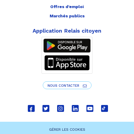
Offres d’emploi
Marchés publics
Application Relais citoyen
NOUS CONTACTER
Lien
Lien
Lien
Lien
Lien
Lien
vers
vers
vers
vers
vers
vers
le
le
le
le
la
le
GÉRER LES COOKIES
compte
compte
compte
compte
chaîne
compte