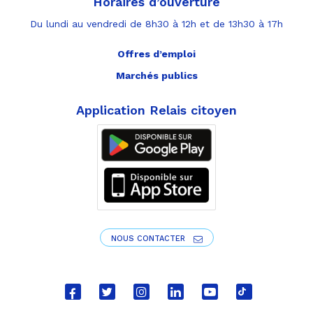
Horaires d’ouverture
Du lundi au vendredi de 8h30 à 12h et de 13h30 à 17h
Offres d’emploi
Marchés publics
Application Relais citoyen
NOUS CONTACTER
Lien
Lien
Lien
Lien
Lien
Lien