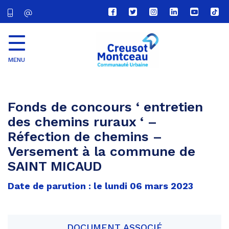
Lien
Lien
Lien
Lien
Lien
Lien
vers
vers
vers
vers
vers
vers
le
le
le
le
la
le
compte
compte
compte
compte
chaîne
com
Facebook
Twitter
Instagram
Linkedin
Youtube
tikt
MENU
CU
Creusot
Montceau
Fonds de concours ‘ entretien
des chemins ruraux ‘ –
Réfection de chemins –
Versement à la commune de
SAINT MICAUD
Date de parution : le lundi 06 mars 2023
DOCUMENT ASSOCIÉ