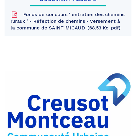
Fonds de concours ' entretien des chemins
ruraux ' - Réfection de chemins - Versement à
la commune de SAINT MICAUD
68,53 Ko, pdf
Partager
sur
Partager
Facebook
sur
Partager
Twitter
par
e-
mail